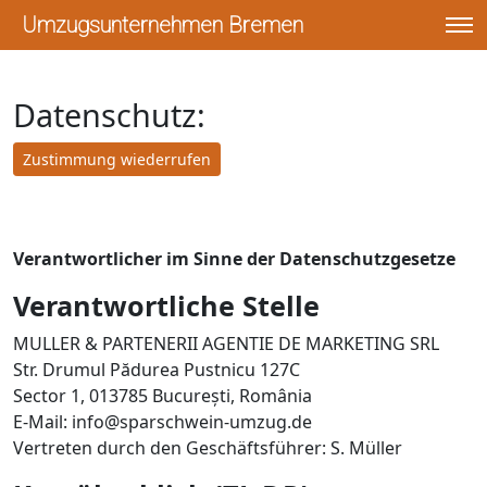
Umzugsunternehmen Bremen
»
Datenschutzerklärung
Umzugsunternehmen Bremen
Datenschutz:
Zustimmung wiederrufen
Verantwortlicher im Sinne der Datenschutzgesetze
Verantwortliche Stelle
MULLER & PARTENERII AGENTIE DE MARKETING SRL
Str. Drumul Pădurea Pustnicu 127C
Sector 1, 013785 București, România
E-Mail:
info@sparschwein-umzug.de
Vertreten durch den Geschäftsführer: S. Müller