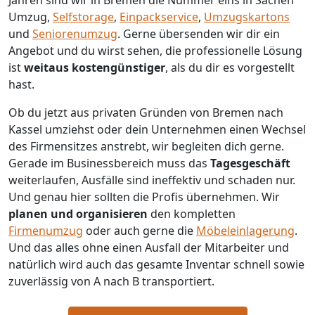
Jahren sind wir in Bremen die Nummer eins in Sachen
Umzug,
Selfstorage
,
Einpackservice
,
Umzugskartons
und
Seniorenumzug
.
Gerne übersenden wir dir ein
Angebot und du wirst sehen, die professionelle Lösung
ist
weitaus kostengünstiger
, als du dir es vorgestellt
hast.
Ob du jetzt aus privaten Gründen von Bremen nach
Kassel umziehst oder dein Unternehmen einen Wechsel
des Firmensitzes anstrebt, wir begleiten dich gerne.
Gerade im Businessbereich muss das
Tagesgeschäft
weiterlaufen, Ausfälle sind ineffektiv und schaden nur.
Und genau hier sollten die Profis übernehmen.
Wir
planen und organisieren
den kompletten
Firmenumzug
oder auch gerne die
Möbeleinlagerung
.
Und das alles ohne einen Ausfall der Mitarbeiter und
natürlich wird auch das gesamte Inventar schnell sowie
zuverlässig von A nach B transportiert.