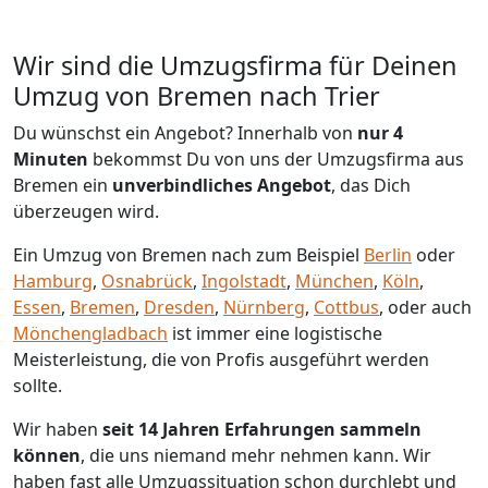
Wir sind die Umzugsfirma für Deinen
Umzug von Bremen nach Trier
Du wünschst ein Angebot? Innerhalb von
nur 4
Minuten
bekommst Du von uns der Umzugsfirma aus
Bremen ein
unverbindliches Angebot
, das Dich
überzeugen wird.
Ein Umzug von Bremen nach zum Beispiel
Berlin
oder
Hamburg
,
Osnabrück
,
Ingolstadt
,
München
,
Köln
,
Essen
,
Bremen
,
Dresden
,
Nürnberg
,
Cottbus
, oder auch
Mönchen­gladbach
ist immer eine logistische
Meisterleistung, die von Profis ausgeführt werden
sollte.
Wir haben
seit
14 Jahren Erfahrungen sammeln
können
, die uns niemand mehr nehmen kann. Wir
haben fast alle Umzugssituation schon durchlebt und