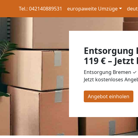
Tel.: 042140889531
europaweite Umzüge
deut
Entsorgung 
119 € – Jetzt
Entsorgung Bremen ✓ g
Jetzt kostenloses Angeb
Angebot einholen