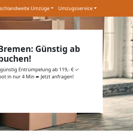
schlandweite Umzüge
Umzugsservice
Bremen: Günstig ab
 buchen!
ünstig Entrümpelung ab 119,- € ✓
ot in nur 4 Min ➨ Jetzt anfragen!