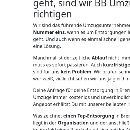
geht, sind wir BB Umz
richtigen
Wir sind das führende Umzugsunternehmen
Nummer eins
, wenn es um Entsorgungen 
geht. Und auch wenn es einmal schnell geh
eine Lösung.
Manchmal ist der zeitliche
Ablauf
nicht imm
muss es sofort passieren. Auch
kurzfristige
sind für uns
kein Problem
. Wir prüfen schn
wer weiß, vielleicht sehen wir uns ja gleich 
Deine Anfrage für deine Entsorgung in Breme
Umzüge immer kostenlos und unverbindlich
Angebot erhältst Du mit unserer beliebten 1
Was zeichnet
einen Top-Entsorgung
in Bre
liegt in der
Organisation
und der anschlie
im Vorfeld einen Plan hat und sich bei der 