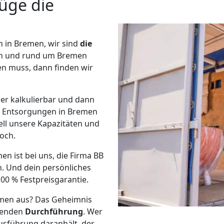
üge die
 in Bremen, wir sind
die
in und rund um Bremen
en muss, dann finden wir
er kalkulierbar und dann
Entsorgungen in Bremen
ell unsere Kapazitäten und
noch.
n ist bei uns, die Firma BB
. Und dein persönliches
00 % Festpreisgarantie.
men aus? Das Geheimnis
ßenden
Durchführung
. Wer
Ausführung daranhält, der