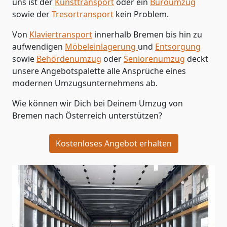
uns ist der
Kunsttransport
oder ein
Büroumzug
sowie der
Tresortransport
kein Problem.
Von
Klaviertransport
innerhalb
Bremen
bis hin zu
aufwendigen
Möbeleinlagerung
und
Entsorgung
sowie
Behördenumzug
oder
Seniorenumzug
deckt
unsere Angebotspalette alle Ansprüche eines
modernen Umzugsunternehmens ab.
Wie können wir Dich bei Deinem Umzug von
Bremen
nach Österreich
unterstützen?
Kostenloses Angebot erhalten