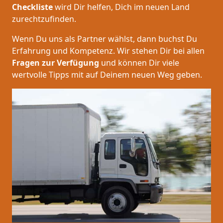
Checkliste
wird Dir helfen, Dich im neuen Land
zurechtzufinden.
Wenn Du uns als Partner wählst, dann buchst Du
Erfahrung und Kompetenz. Wir stehen Dir bei allen
Fragen zur Verfügung
und können Dir viele
wertvolle Tipps mit auf Deinem neuen Weg geben.