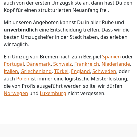
auch von der ersten Umzugskiste an, dann hast Du den
Kopf für einen strukturierten Neuanfang frei.
Mit unseren Angeboten kannst Du in aller Ruhe und
unverbindlich
eine Entscheidung treffen. Dass wir die
besten Umzugshelfer in der Stadt haben, das erleben
wir täglich.
Ein Umzug von Bremen nach zum Beispiel
Spanien
oder
Portugal
,
Dänemark
,
Schweiz
,
Frankreich
,
Niederlande
,
Italien
,
Griechenland
,
Türkei
,
England
,
Schweden
, oder
auch
Polen
ist immer eine logistische Meisterleistung,
die von Profis ausgeführt werden sollte, wir dürfen
Norwegen
und
Luxemburg
nicht vergessen.