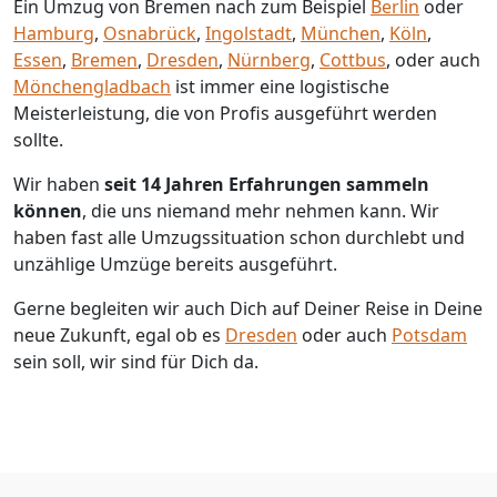
Ein Umzug von Bremen nach zum Beispiel
Berlin
oder
Hamburg
,
Osnabrück
,
Ingolstadt
,
München
,
Köln
,
Essen
,
Bremen
,
Dresden
,
Nürnberg
,
Cottbus
, oder auch
Mönchen­gladbach
ist immer eine logistische
Meisterleistung, die von Profis ausgeführt werden
sollte.
Wir haben
seit
14 Jahren Erfahrungen sammeln
können
, die uns niemand mehr nehmen kann. Wir
haben fast alle Umzugssituation schon durchlebt und
unzählige Umzüge bereits ausgeführt.
Gerne begleiten wir auch Dich auf Deiner Reise in Deine
neue Zukunft, egal ob es
Dresden
oder auch
Potsdam
sein soll, wir sind für Dich da.